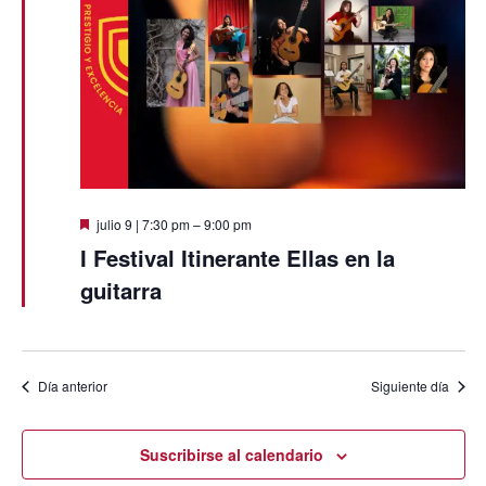
Destacado
julio 9 | 7:30 pm
–
9:00 pm
I Festival Itinerante Ellas en la
guitarra
Día anterior
Siguiente día
Suscribirse al calendario