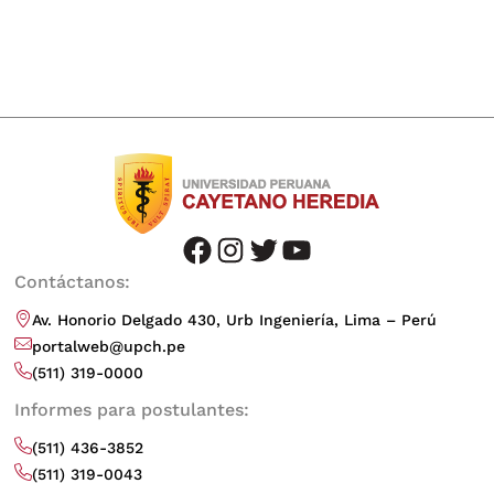
facebook
instagram
twitter
youtube
Contáctanos:
Av. Honorio Delgado 430, Urb Ingeniería, Lima – Perú
portalweb@upch.pe
(511) 319-0000
Informes para postulantes:
(511) 436-3852
(511) 319-0043