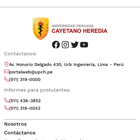
facebook
instagram
twitter
youtube
Contáctanos:
Av. Honorio Delgado 430, Urb Ingeniería, Lima – Perú
portalweb@upch.pe
(511) 319-0000
Informes para postulantes:
(511) 436-3852
(511) 319-0043
Nosotros
Contáctanos