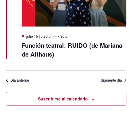
Destacado
julio 15 | 5:30 pm
–
7:30 pm
Función teatral: RUIDO (de Mariana
de Althaus)
Día anterior
Siguiente día
Suscribirse al calendario