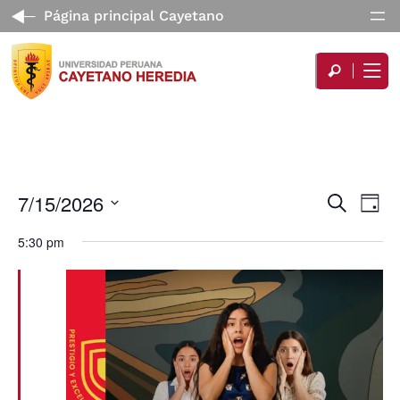
Página principal Cayetano
Nav
7/15/2026
Navegac
Buscar
Día
de
de
Seleccionar
5:30 pm
vist
búsqued
fecha.
de
y
Eve
vistas
de
Eventos