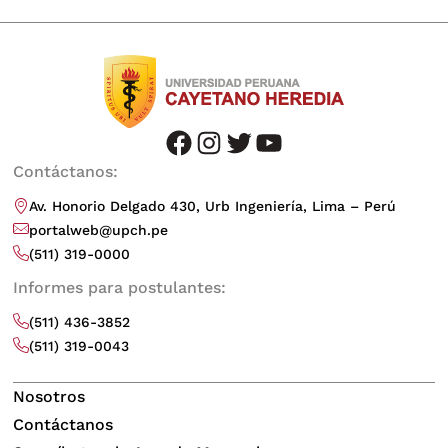
facebook
instagram
twitter
youtube
Contáctanos:
Av. Honorio Delgado 430, Urb Ingeniería, Lima – Perú
portalweb@upch.pe
(511) 319-0000
Informes para postulantes:
(511) 436-3852
(511) 319-0043
Nosotros
Contáctanos