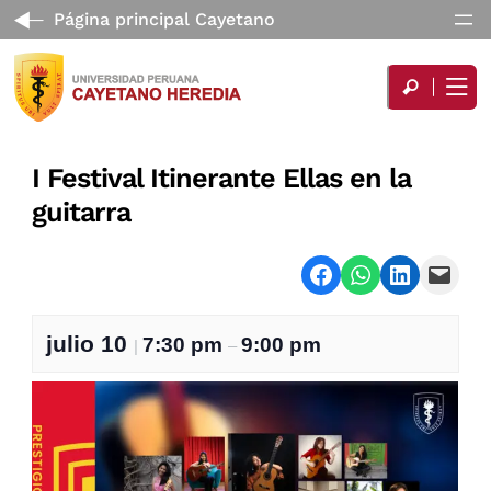
Página principal Cayetano
I Festival Itinerante Ellas en la
guitarra
Share on Facebook
Share on WhatsApp
Share on LinkedI
Email this Page
julio 10
7:30 pm
9:00 pm
|
–