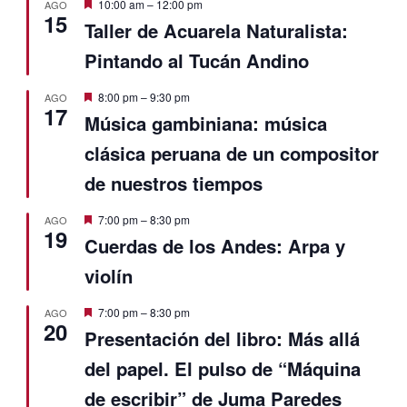
Destacado
10:00 am
–
12:00 pm
AGO
15
Taller de Acuarela Naturalista:
Pintando al Tucán Andino
Destacado
8:00 pm
–
9:30 pm
AGO
17
Música gambiniana: música
clásica peruana de un compositor
de nuestros tiempos
Destacado
7:00 pm
–
8:30 pm
AGO
19
Cuerdas de los Andes: Arpa y
violín
Destacado
7:00 pm
–
8:30 pm
AGO
20
Presentación del libro: Más allá
del papel. El pulso de “Máquina
de escribir” de Juma Paredes