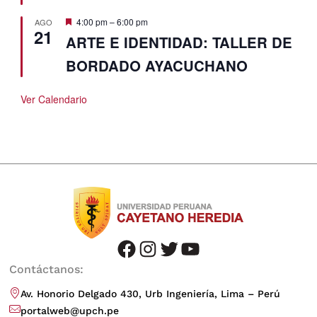
Destacado
4:00 pm
–
6:00 pm
AGO
21
ARTE E IDENTIDAD: TALLER DE
BORDADO AYACUCHANO
Ver Calendario
facebook
instagram
twitter
youtube
Contáctanos:
Av. Honorio Delgado 430, Urb Ingeniería, Lima – Perú
portalweb@upch.pe