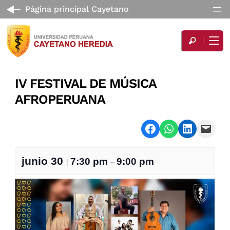
Página principal Cayetano
IV FESTIVAL DE MÚSICA
AFROPERUANA
Share on Facebook
Share on WhatsApp
Share on LinkedI
Email this Page
junio 30
7:30 pm
9:00 pm
|
–