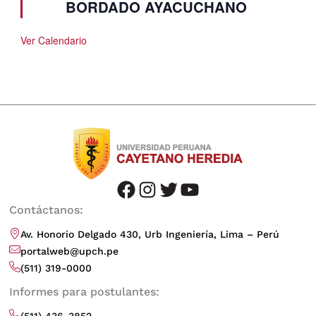
BORDADO AYACUCHANO
Ver Calendario
facebook
instagram
twitter
youtube
Contáctanos:
Av. Honorio Delgado 430, Urb Ingeniería, Lima – Perú
portalweb@upch.pe
(511) 319-0000
Informes para postulantes:
(511) 436-3852