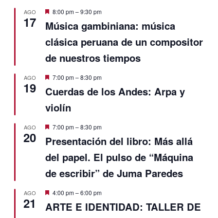
Destacado
8:00 pm
–
9:30 pm
AGO
17
Música gambiniana: música
clásica peruana de un compositor
de nuestros tiempos
Destacado
7:00 pm
–
8:30 pm
AGO
19
Cuerdas de los Andes: Arpa y
violín
Destacado
7:00 pm
–
8:30 pm
AGO
20
Presentación del libro: Más allá
del papel. El pulso de “Máquina
de escribir” de Juma Paredes
Destacado
4:00 pm
–
6:00 pm
AGO
21
ARTE E IDENTIDAD: TALLER DE