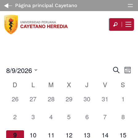
Página principal Cayetano
Nav
8/9/2026
Navegac
Buscar
Mes
de
de
Seleccionar
Calendario
D
L
M
X
J
V
S
vist
búsqued
fecha.
de
de
y
0
0
0
0
0
0
0
26
27
28
29
30
31
1
Eve
Eventos
vistas
eventos,
eventos,
eventos,
eventos,
eventos,
eventos,
event
de
0
0
0
0
0
0
0
2
3
4
5
6
7
8
Eventos
eventos,
eventos,
eventos,
eventos,
eventos,
eventos,
event
0
0
0
0
0
0
1
9
10
11
12
13
14
15