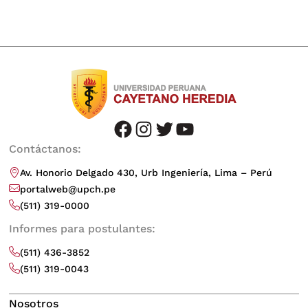
facebook
instagram
twitter
youtube
Contáctanos:
Av. Honorio Delgado 430, Urb Ingeniería, Lima – Perú
portalweb@upch.pe
(511) 319-0000
Informes para postulantes:
(511) 436-3852
(511) 319-0043
Nosotros