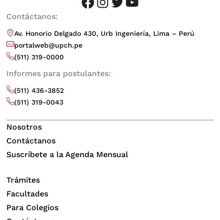
facebook
instagram
twitter
youtube
Contáctanos:
Av. Honorio Delgado 430, Urb Ingeniería, Lima – Perú
portalweb@upch.pe
(511) 319-0000
Informes para postulantes:
(511) 436-3852
(511) 319-0043
Nosotros
Contáctanos
Suscríbete a la Agenda Mensual
Trámites
Facultades
Para Colegios