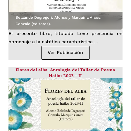
social universitaria
Tejiendo puentes: Interculturalidad, arte y
Belaúnde Degregori, Alonso y Marquina Arcos,
desarrollo desde la universidad
Gonzalo (editores).
Cooperación interinstitucional: un puente
El presente libro, titulado Leve presencia en
para el desarrollo cultural desde Cayetano
homenaje a la estética característica …
Heredia
Ver Publicación
Flores del alba. Antología del Taller de Poesía
Haiku 2023 – II